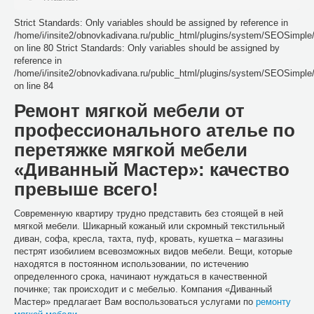
Strict Standards: Only variables should be assigned by reference in
/home/i/insite2/obnovkadivana.ru/public_html/plugins/system/SEOSimpl
on line 80 Strict Standards: Only variables should be assigned by
reference in
/home/i/insite2/obnovkadivana.ru/public_html/plugins/system/SEOSimpl
on line 84
Ремонт мягкой мебели от
профессионального ателье по
перетяжке мягкой мебели
«Диванный Мастер»: качество
превыше всего!
Современную квартиру трудно представить без стоящей в ней
мягкой мебели. Шикарный кожаный или скромный текстильный
диван, софа, кресла, тахта, пуф, кровать, кушетка – магазины
пестрят изобилием всевозможных видов мебели. Вещи, которые
находятся в постоянном использовании, по истечению
определенного срока, начинают нуждаться в качественной
починке; так происходит и с мебелью. Компания «Диванный
Мастер» предлагает Вам воспользоваться услугами по
ремонту