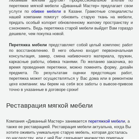
любимым мягким другом? Профессиональное ателье по
перетяжке мягкой мебели «Диванный Мастер» предлагает свои
услуги по
обивке мебели
в Казани. Грамотные специалисты
нашей компании помогут обновить старую ткань на мебели,
придать особый колорит обновленному жилому пространству и
сэкономить. Ведь перетяжка старой мебели выйдет Вам гораздо
дешевле, чем покупка новой.
Перетяжка мебели
представляет собой целый комплекс работ
по восстановлению. В него обычно входит первоначальная
консультация, замер, смена набивочного материала, пружин,
каркасные работы, обивка тканями. По желанию заказчика, во
время проведения перетяжки, можно поменять форму, дизайн
предмета. По результатам оценки предстоящих работ,
перетяжка может осуществляться у Вас дома или в ремонтном
цехе компании: мы берем на себя все заботы о вывозе-привозе
точно в указанные в договоре сроки!
Реставрация мягкой мебели
Компания «Диванный Мастер» занимается
перетяжкой мебели
, а
также ее реставрацией. Реставрация мебели актуальна, когда Вы
хотите оживить уникальную старую мебель, которая досталась
по наследству, или с ней Вас связывает множество приятных