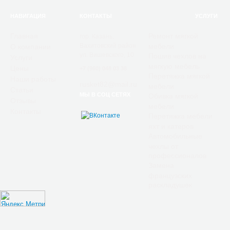
НАВИГАЦИЯ
КОНТАКТЫ
УСЛУГИ
Главная
Ремонт мягкой
гор. Казань,
Вахитовский район
мебели
О компании
ул. Вишевского, 10
Пошив чехлов на
Услуги
мягкую мебель
Цены
+7 (960) 048 03 38
Перетяжка мягкой
Наши работы
rusket82@mail.ru
мебели
Статьи
МЫ В СОЦ СЕТЯХ
Обивка мягкой
Отзывы
мебели
Контакты
Перетяжка мебели
яхт и катеров
Автомобильные
чехлы от
профессионалов
Замена
французских
раскладушек