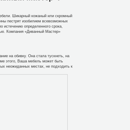
мебели. Шикарный кожаный или скромный
азины пестрят изобилием всевозможных
по истечению определенного срока,
лью. Компания «Диванный Мастер»
ние на обивку. Она стала тускнеть, на
роме этого, Ваша мебель может быть
мых неожиданных местах, не подходить к