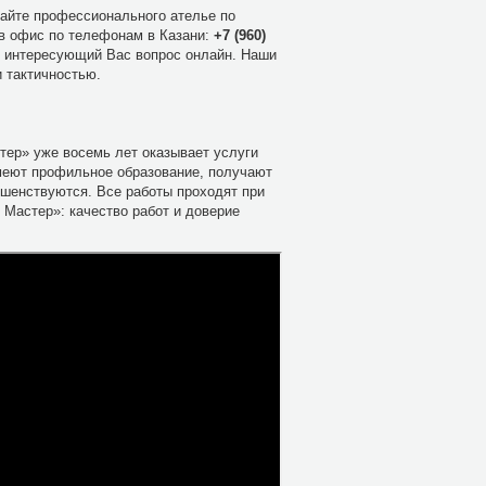
сайте профессионального ателье по
 в офис по телефонам в Казани:
+7 (960)
ь интересующий Вас вопрос онлайн. Наши
 тактичностью.
ер» уже восемь лет оказывает услуги
меют профильное образование, получают
ршенствуются. Все работы проходят при
Мастер»: качество работ и доверие