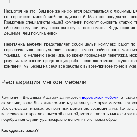
Несмотря на это, Вам все же не хочется расставаться с любимым 
по перетяжке мягкой мебели «Диванный Мастер» предлагает св
Грамотные специалисты нашей компании помогут обновить старую т
обновленному жилому пространству и сэкономить. Ведь перетяж
дешевле, чем покупка новой.
Перетяжка мебели
представляет собой целый комплекс работ по 
первоначальная консультация, замер, смена набивочного материа
тканями. По желанию заказчика, во время проведения перетяжки, мо
результатам оценки предстоящих работ, перетяжка может осуществ
компании: мы берем на себя все заботы о вывозе-привозе точно в указ
Реставрация мягкой мебели
Компания «Диванный Мастер» занимается
перетяжкой мебели
, а также
актуальна, когда Вы хотите оживить уникальную старую мебель, котора
Вас связывает множество приятных моментов, воспоминаний. Так из стар
классического кресла с высокой спинкой, можно сделать мягкое и уютн
подобранная фурнитура прекрасно дополнит его новый образ.
Как сделать заказ?