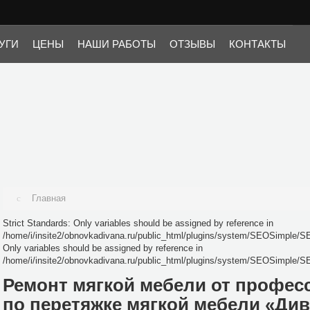
i/insite2/obnovkadivana.ru/public_html/plugins/system/SEOSimple/SEOSimple.p
SEOSimple/SEOSimple.php on line 25
УГИ
ЦЕНЫ
НАШИ РАБОТЫ
ОТЗЫВЫ
КОНТАКТЫ
Главная
Strict Standards: Only variables should be assigned by reference in
/home/i/insite2/obnovkadivana.ru/public_html/plugins/system/SEOSimple/SE
Only variables should be assigned by reference in
/home/i/insite2/obnovkadivana.ru/public_html/plugins/system/SEOSimple/S
Ремонт мягкой мебели от профес
по перетяжке мягкой мебели «Ди