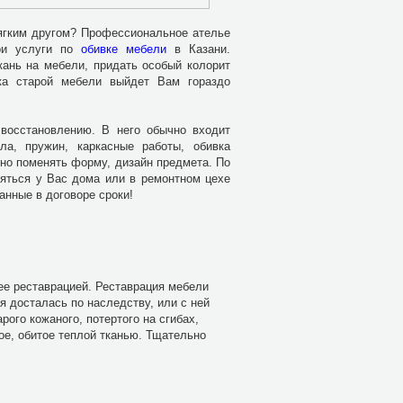
мягким другом? Профессиональное ателье
ои услуги по
обивке мебели
в Казани.
кань на мебели, придать особый колорит
ка старой мебели выйдет Вам гораздо
восстановлению. В него обычно входит
ла, пружин, каркасные работы, обивка
жно поменять форму, дизайн предмета. По
ляться у Вас дома или в ремонтном цехе
анные в договоре сроки!
 ее реставрацией. Реставрация мебели
я досталась по наследству, или с ней
ого кожаного, потертого на сгибах,
ое, обитое теплой тканью. Тщательно