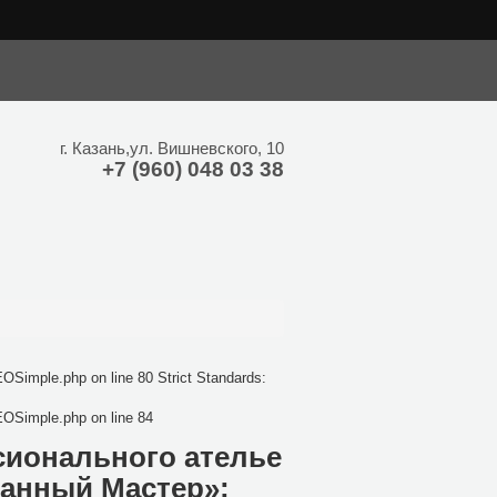
hp on line 24 Strict Standards: Only variables should be assigned by
г.
Казань
,
ул. Вишневского, 10
+7 (960) 048 03 38
OSimple.php on line 80 Strict Standards:
EOSimple.php on line 84
сионального ателье
ванный Мастер»: