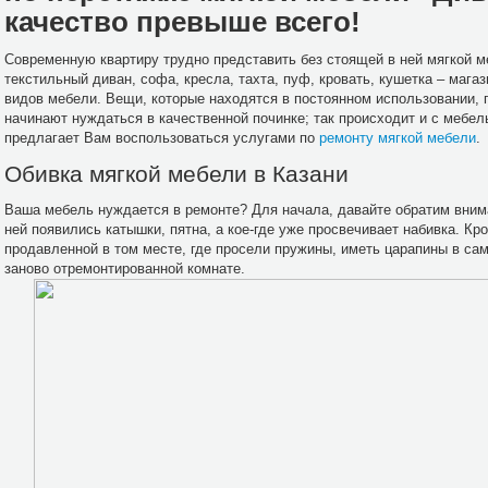
качество превыше всего!
Современную квартиру трудно представить без стоящей в ней мягкой 
текстильный диван, софа, кресла, тахта, пуф, кровать, кушетка – маг
видов мебели. Вещи, которые находятся в постоянном использовании, 
начинают нуждаться в качественной починке; так происходит и с мебе
предлагает Вам воспользоваться услугами по
ремонту мягкой мебели
.
Обивка мягкой мебели в Казани
Ваша мебель нуждается в ремонте? Для начала, давайте обратим внима
ней появились катышки, пятна, а кое-где уже просвечивает набивка. К
продавленной в том месте, где просели пружины, иметь царапины в са
заново отремонтированной комнате.