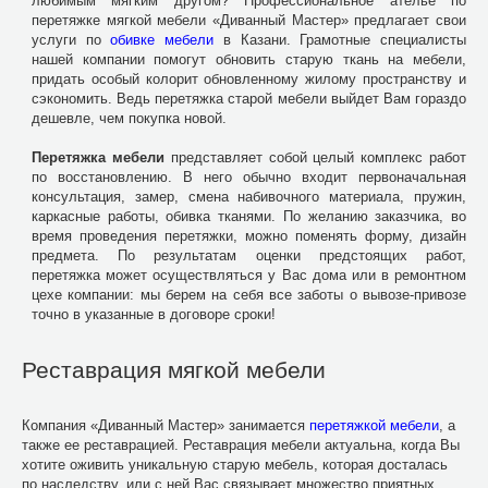
любимым мягким другом? Профессиональное ателье по
перетяжке мягкой мебели «Диванный Мастер» предлагает свои
услуги по
обивке мебели
в Казани. Грамотные специалисты
нашей компании помогут обновить старую ткань на мебели,
придать особый колорит обновленному жилому пространству и
сэкономить. Ведь перетяжка старой мебели выйдет Вам гораздо
дешевле, чем покупка новой.
Перетяжка мебели
представляет собой целый комплекс работ
по восстановлению. В него обычно входит первоначальная
консультация, замер, смена набивочного материала, пружин,
каркасные работы, обивка тканями. По желанию заказчика, во
время проведения перетяжки, можно поменять форму, дизайн
предмета. По результатам оценки предстоящих работ,
перетяжка может осуществляться у Вас дома или в ремонтном
цехе компании: мы берем на себя все заботы о вывозе-привозе
точно в указанные в договоре сроки!
Реставрация мягкой мебели
Компания «Диванный Мастер» занимается
перетяжкой мебели
, а
также ее реставрацией. Реставрация мебели актуальна, когда Вы
хотите оживить уникальную старую мебель, которая досталась
по наследству, или с ней Вас связывает множество приятных