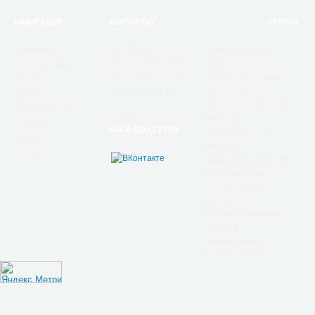
НАВИГАЦИЯ
КОНТАКТЫ
УСЛУГИ
Главная
Ремонт мягкой
гор. Казань,
Вахитовский район
мебели
О компании
ул. Вишевского, 10
Пошив чехлов на
Услуги
мягкую мебель
Цены
+7 (960) 048 03 38
Перетяжка мягкой
Наши работы
rusket82@mail.ru
мебели
Статьи
МЫ В СОЦ СЕТЯХ
Обивка мягкой
Отзывы
мебели
Контакты
Перетяжка мебели
яхт и катеров
Автомобильные
чехлы от
профессионалов
Замена
французских
раскладушек