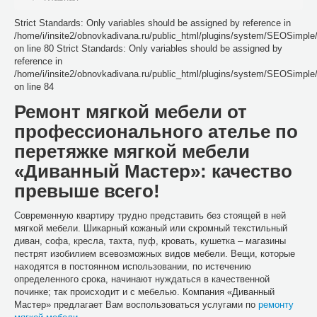
Strict Standards: Only variables should be assigned by reference in
/home/i/insite2/obnovkadivana.ru/public_html/plugins/system/SEOSimpl
on line 80 Strict Standards: Only variables should be assigned by
reference in
/home/i/insite2/obnovkadivana.ru/public_html/plugins/system/SEOSimpl
on line 84
Ремонт мягкой мебели от
профессионального ателье по
перетяжке мягкой мебели
«Диванный Мастер»: качество
превыше всего!
Современную квартиру трудно представить без стоящей в ней
мягкой мебели. Шикарный кожаный или скромный текстильный
диван, софа, кресла, тахта, пуф, кровать, кушетка – магазины
пестрят изобилием всевозможных видов мебели. Вещи, которые
находятся в постоянном использовании, по истечению
определенного срока, начинают нуждаться в качественной
починке; так происходит и с мебелью. Компания «Диванный
Мастер» предлагает Вам воспользоваться услугами по
ремонту