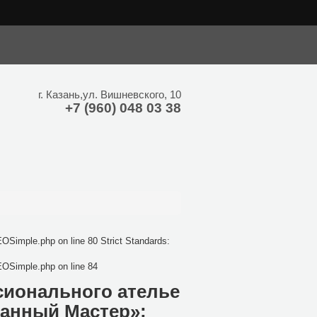
hp on line 24 Strict Standards: Only variables should be assigned by
г.
Казань
,
ул. Вишневского, 10
+7 (960) 048 03 38
OSimple.php on line 80 Strict Standards:
EOSimple.php on line 84
сионального ателье
ванный Мастер»: