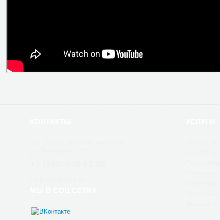
КОНТАКТЫ
УСЛУГИ
Ремонт мя
гор. Казань, Вахитовский район
ул. Вишевского, 10
Пошив чех
Перетяжка
+7 (960) 048 03 38
Обивка мя
rusket82@mail.ru
Перетяжка
МЫ В СОЦ СЕТЯХ
Автомобил
Замена фр