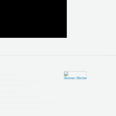
гкой мебели
лов на мягкую мебель
 мягкой мебели
гкой мебели
 мебели яхт и катеров
ьные чехлы от профессионалов
анцузских раскладушек