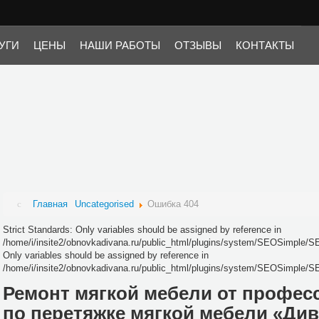
i/insite2/obnovkadivana.ru/public_html/plugins/system/SEOSimple/SEOSimple.p
SEOSimple/SEOSimple.php on line 25
УГИ
ЦЕНЫ
НАШИ РАБОТЫ
ОТЗЫВЫ
КОНТАКТЫ
Главная
Uncategorised
Ошибка 404
Strict Standards: Only variables should be assigned by reference in
/home/i/insite2/obnovkadivana.ru/public_html/plugins/system/SEOSimple/SE
Only variables should be assigned by reference in
/home/i/insite2/obnovkadivana.ru/public_html/plugins/system/SEOSimple/S
Ремонт мягкой мебели от профес
по перетяжке мягкой мебели «Ди