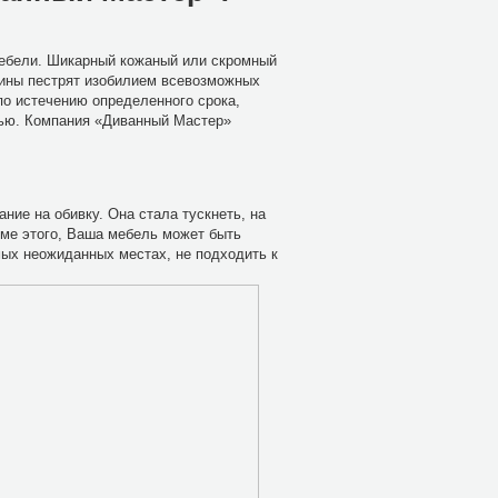
мебели. Шикарный кожаный или скромный
азины пестрят изобилием всевозможных
по истечению определенного срока,
лью. Компания «Диванный Мастер»
ние на обивку. Она стала тускнеть, на
роме этого, Ваша мебель может быть
мых неожиданных местах, не подходить к