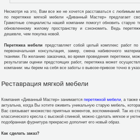
Несмотря на это, Вам все же не хочется расставаться с любимым 
по перетяжке мягкой мебели «Диванный Мастер» предлагает св
Грамотные специалисты нашей компании помогут обновить старую т
обновленному жилому пространству и сэкономить. Ведь перетяж
дешевле, чем покупка новой.
Перетяжка мебели
представляет собой целый комплекс работ по 
первоначальная консультация, замер, смена набивочного материа
тканями. По желанию заказчика, во время проведения перетяжки, мо
результатам оценки предстоящих работ, перетяжка может осуществ
компании: мы берем на себя все заботы о вывозе-привозе точно в указ
Реставрация мягкой мебели
Компания «Диванный Мастер» занимается
перетяжкой мебели
, а также
актуальна, когда Вы хотите оживить уникальную старую мебель, котора
Вас связывает множество приятных моментов, воспоминаний. Так из стар
классического кресла с высокой спинкой, можно сделать мягкое и уютн
подобранная фурнитура прекрасно дополнит его новый образ.
Как сделать заказ?