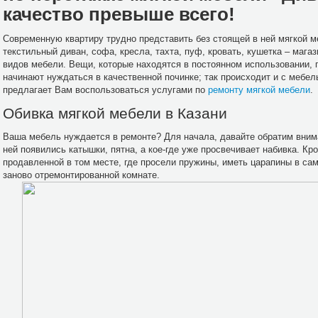
качество превыше всего!
Современную квартиру трудно представить без стоящей в ней мягкой 
текстильный диван, софа, кресла, тахта, пуф, кровать, кушетка – маг
видов мебели. Вещи, которые находятся в постоянном использовании, 
начинают нуждаться в качественной починке; так происходит и с мебе
предлагает Вам воспользоваться услугами по
ремонту мягкой мебели
.
Обивка мягкой мебели в Казани
Ваша мебель нуждается в ремонте? Для начала, давайте обратим внима
ней появились катышки, пятна, а кое-где уже просвечивает набивка. К
продавленной в том месте, где просели пружины, иметь царапины в са
заново отремонтированной комнате.