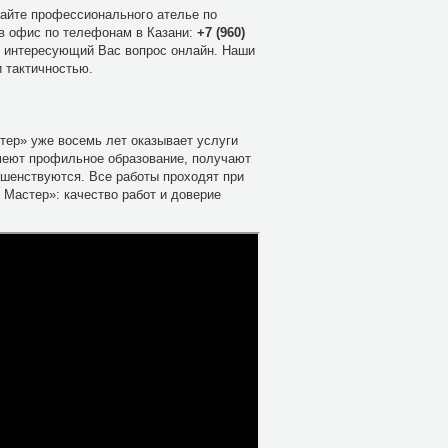
сайте профессионального ателье по
 в офис по телефонам в Казани:
+7 (960)
ь интересующий Вас вопрос онлайн. Наши
 тактичностью.
ер» уже восемь лет оказывает услуги
меют профильное образование, получают
ршенствуются. Все работы проходят при
Мастер»: качество работ и доверие