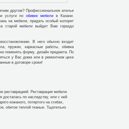
мягким другом? Профессиональное ателье
ои услуги по
обивке мебели
в Казани.
кань на мебели, придать особый колорит
ка старой мебели выйдет Вам гораздо
восстановлению. В него обычно входит
ла, пружин, каркасные работы, обивка
жно поменять форму, дизайн предмета. По
ляться у Вас дома или в ремонтном цехе
анные в договоре сроки!
 ее реставрацией. Реставрация мебели
я досталась по наследству, или с ней
ого кожаного, потертого на сгибах,
ое, обитое теплой тканью. Тщательно