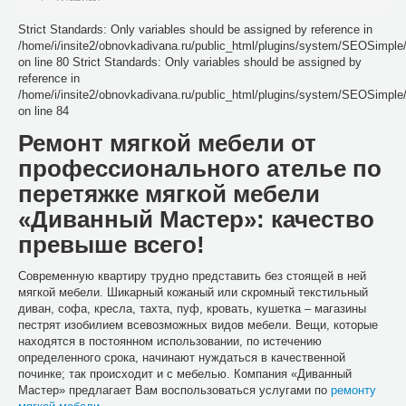
Strict Standards: Only variables should be assigned by reference in
/home/i/insite2/obnovkadivana.ru/public_html/plugins/system/SEOSimpl
on line 80 Strict Standards: Only variables should be assigned by
reference in
/home/i/insite2/obnovkadivana.ru/public_html/plugins/system/SEOSimpl
on line 84
Ремонт мягкой мебели от
профессионального ателье по
перетяжке мягкой мебели
«Диванный Мастер»: качество
превыше всего!
Современную квартиру трудно представить без стоящей в ней
мягкой мебели. Шикарный кожаный или скромный текстильный
диван, софа, кресла, тахта, пуф, кровать, кушетка – магазины
пестрят изобилием всевозможных видов мебели. Вещи, которые
находятся в постоянном использовании, по истечению
определенного срока, начинают нуждаться в качественной
починке; так происходит и с мебелью. Компания «Диванный
Мастер» предлагает Вам воспользоваться услугами по
ремонту