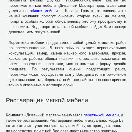
любимым мягким другом? Профессиональное ателье по
перетяжке мягкой мебели «Диванный Мастер» предлагает свои
услуги по
обивке мебели
в Казани. Грамотные специалисты
нашей компании помогут обновить старую ткань на мебели,
придать особый колорит обновленному жилому пространству и
сэкономить. Ведь перетяжка старой мебели выйдет Вам гораздо
дешевле, чем покупка новой.
Перетяжка мебели
представляет собой целый комплекс работ
по восстановлению. В него обычно входит первоначальная
консультация, замер, смена набивочного материала, пружин,
каркасные работы, обивка тканями. По желанию заказчика, во
время проведения перетяжки, можно поменять форму, дизайн
предмета. По результатам оценки предстоящих работ,
перетяжка может осуществляться у Вас дома или в ремонтном
цехе компании: мы берем на себя все заботы о вывозе-привозе
точно в указанные в договоре сроки!
Реставрация мягкой мебели
Компания «Диванный Мастер» занимается
перетяжкой мебели
, а
также ее реставрацией. Реставрация мебели актуальна, когда Вы
хотите оживить уникальную старую мебель, которая досталась
по наследству, или с ней Вас связывает множество приятных