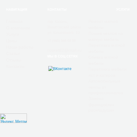
НАВИГАЦИЯ
КОНТАКТЫ
УСЛУГИ
Главная
Ремонт мягкой
гор. Казань,
Вахитовский район
мебели
О компании
ул. Вишевского, 10
Пошив чехлов на
Услуги
мягкую мебель
Цены
+7 (960) 048 03 38
Перетяжка мягкой
Наши работы
rusket82@mail.ru
мебели
Статьи
МЫ В СОЦ СЕТЯХ
Обивка мягкой
Отзывы
мебели
Контакты
Перетяжка мебели
яхт и катеров
Автомобильные
чехлы от
профессионалов
Замена
французских
раскладушек