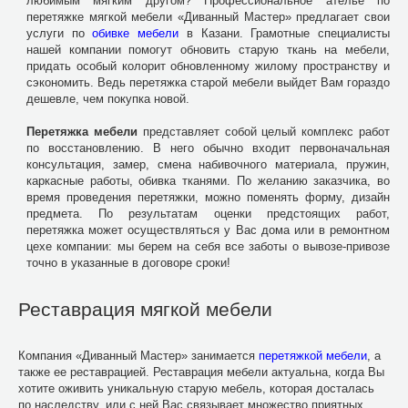
любимым мягким другом? Профессиональное ателье по
перетяжке мягкой мебели «Диванный Мастер» предлагает свои
услуги по
обивке мебели
в Казани. Грамотные специалисты
нашей компании помогут обновить старую ткань на мебели,
придать особый колорит обновленному жилому пространству и
сэкономить. Ведь перетяжка старой мебели выйдет Вам гораздо
дешевле, чем покупка новой.
Перетяжка мебели
представляет собой целый комплекс работ
по восстановлению. В него обычно входит первоначальная
консультация, замер, смена набивочного материала, пружин,
каркасные работы, обивка тканями. По желанию заказчика, во
время проведения перетяжки, можно поменять форму, дизайн
предмета. По результатам оценки предстоящих работ,
перетяжка может осуществляться у Вас дома или в ремонтном
цехе компании: мы берем на себя все заботы о вывозе-привозе
точно в указанные в договоре сроки!
Реставрация мягкой мебели
Компания «Диванный Мастер» занимается
перетяжкой мебели
, а
также ее реставрацией. Реставрация мебели актуальна, когда Вы
хотите оживить уникальную старую мебель, которая досталась
по наследству, или с ней Вас связывает множество приятных