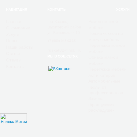
НАВИГАЦИЯ
КОНТАКТЫ
УСЛУГИ
Главная
Ремонт мягкой
гор. Казань,
Вахитовский район
мебели
О компании
ул. Вишевского, 10
Пошив чехлов на
Услуги
мягкую мебель
Цены
+7 (960) 048 03 38
Перетяжка мягкой
Наши работы
rusket82@mail.ru
мебели
Статьи
МЫ В СОЦ СЕТЯХ
Обивка мягкой
Отзывы
мебели
Контакты
Перетяжка мебели
яхт и катеров
Автомобильные
чехлы от
профессионалов
Замена
французских
раскладушек