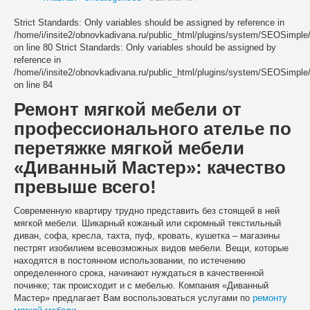
Strict Standards: Only variables should be assigned by reference in
/home/i/insite2/obnovkadivana.ru/public_html/plugins/system/SEOSimpl
on line 80 Strict Standards: Only variables should be assigned by
reference in
/home/i/insite2/obnovkadivana.ru/public_html/plugins/system/SEOSimpl
on line 84
Ремонт мягкой мебели от
профессионального ателье по
перетяжке мягкой мебели
«Диванный Мастер»: качество
превыше всего!
Современную квартиру трудно представить без стоящей в ней
мягкой мебели. Шикарный кожаный или скромный текстильный
диван, софа, кресла, тахта, пуф, кровать, кушетка – магазины
пестрят изобилием всевозможных видов мебели. Вещи, которые
находятся в постоянном использовании, по истечению
определенного срока, начинают нуждаться в качественной
починке; так происходит и с мебелью. Компания «Диванный
Мастер» предлагает Вам воспользоваться услугами по
ремонту