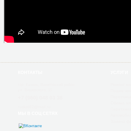
КОНТАКТЫ
УСЛУГИ
Ремонт мя
гор. Казань, Вахитовский район
ул. Вишевского, 10
Пошив чех
Перетяжка
+7 (960) 048 03 38
Обивка мя
rusket82@mail.ru
Перетяжка
МЫ В СОЦ СЕТЯХ
Автомобил
Замена фр