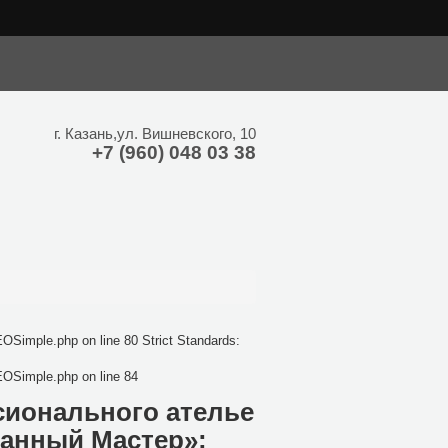
hp on line 24 Strict Standards: Only variables should be assigned by
г.
Казань
,
ул. Вишневского, 10
+7 (960) 048 03 38
OSimple.php on line 80 Strict Standards:
EOSimple.php on line 84
сионального ателье
ванный Мастер»: