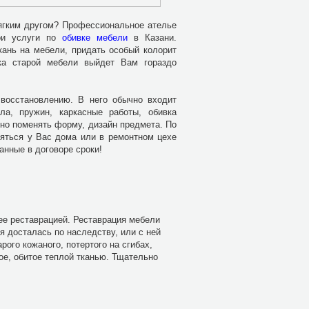
мягким другом? Профессиональное ателье
ои услуги по
обивке мебели
в Казани.
кань на мебели, придать особый колорит
ка старой мебели выйдет Вам гораздо
восстановлению. В него обычно входит
ла, пружин, каркасные работы, обивка
жно поменять форму, дизайн предмета. По
ляться у Вас дома или в ремонтном цехе
анные в договоре сроки!
 ее реставрацией. Реставрация мебели
я досталась по наследству, или с ней
ого кожаного, потертого на сгибах,
ое, обитое теплой тканью. Тщательно