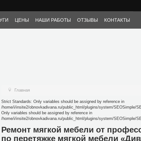
i/insite2/obnovkadivana.ru/public_html/plugins/system/SEOSimple/SEOSimple.p
SEOSimple/SEOSimple.php on line 25
УГИ
ЦЕНЫ
НАШИ РАБОТЫ
ОТЗЫВЫ
КОНТАКТЫ
Главная
Strict Standards: Only variables should be assigned by reference in
/home/i/insite2/obnovkadivana.ru/public_html/plugins/system/SEOSimple/SE
Only variables should be assigned by reference in
/home/i/insite2/obnovkadivana.ru/public_html/plugins/system/SEOSimple/S
Ремонт мягкой мебели от профес
по перетяжке мягкой мебели «Ди