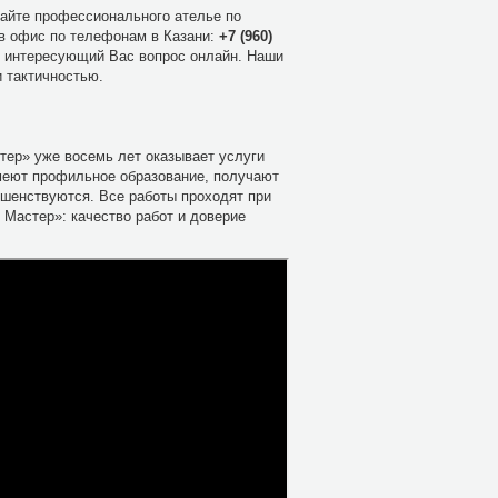
сайте профессионального ателье по
 в офис по телефонам в Казани:
+7 (960)
ь интересующий Вас вопрос онлайн. Наши
 тактичностью.
ер» уже восемь лет оказывает услуги
меют профильное образование, получают
ршенствуются. Все работы проходят при
Мастер»: качество работ и доверие