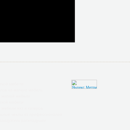
гкой мебели
лов на мягкую мебель
 мягкой мебели
гкой мебели
 мебели яхт и катеров
ьные чехлы от профессионалов
анцузских раскладушек