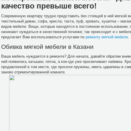
качество превыше всего!
Современную квартиру трудно представить без стоящей в ней мягкой 
текстильный диван, софа, кресла, тахта, пуф, кровать, кушетка – маг
видов мебели. Вещи, которые находятся в постоянном использовании, 
начинают нуждаться в качественной починке; так происходит и с мебе
предлагает Вам воспользоваться услугами по
ремонту мягкой мебели
.
Обивка мягкой мебели в Казани
Ваша мебель нуждается в ремонте? Для начала, давайте обратим внима
ней появились катышки, пятна, а кое-где уже просвечивает набивка. К
продавленной в том месте, где просели пружины, иметь царапины в са
заново отремонтированной комнате.