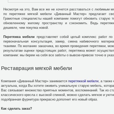
Несмотря на это, Вам все же не хочется расставаться с любимым 
по перетяжке мягкой мебели «Диванный Мастер» предлагает св
Грамотные специалисты нашей компании помогут обновить старую т
обновленному жилому пространству и сэкономить. Ведь перетяж
дешевле, чем покупка новой.
Перетяжка мебели
представляет собой целый комплекс работ по 
первоначальная консультация, замер, смена набивочного материа
тканями. По желанию заказчика, во время проведения перетяжки, мо
результатам оценки предстоящих работ, перетяжка может осуществ
компании: мы берем на себя все заботы о вывозе-привозе точно в указ
Реставрация мягкой мебели
Компания «Диванный Мастер» занимается
перетяжкой мебели
, а также
актуальна, когда Вы хотите оживить уникальную старую мебель, котора
Вас связывает множество приятных моментов, воспоминаний. Так из стар
классического кресла с высокой спинкой, можно сделать мягкое и уютн
подобранная фурнитура прекрасно дополнит его новый образ.
Как сделать заказ?