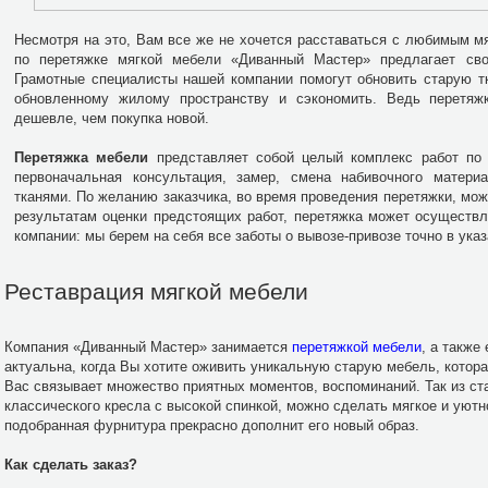
Несмотря на это, Вам все же не хочется расставаться с любимым 
по перетяжке мягкой мебели «Диванный Мастер» предлагает св
Грамотные специалисты нашей компании помогут обновить старую т
обновленному жилому пространству и сэкономить. Ведь перетяж
дешевле, чем покупка новой.
Перетяжка мебели
представляет собой целый комплекс работ по 
первоначальная консультация, замер, смена набивочного материа
тканями. По желанию заказчика, во время проведения перетяжки, мо
результатам оценки предстоящих работ, перетяжка может осуществ
компании: мы берем на себя все заботы о вывозе-привозе точно в указ
Реставрация мягкой мебели
Компания «Диванный Мастер» занимается
перетяжкой мебели
, а также
актуальна, когда Вы хотите оживить уникальную старую мебель, котора
Вас связывает множество приятных моментов, воспоминаний. Так из стар
классического кресла с высокой спинкой, можно сделать мягкое и уютн
подобранная фурнитура прекрасно дополнит его новый образ.
Как сделать заказ?