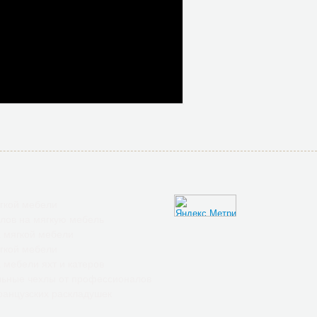
гкой мебели
лов на мягкую мебель
 мягкой мебели
гкой мебели
 мебели яхт и катеров
ьные чехлы от профессионалов
анцузских раскладушек