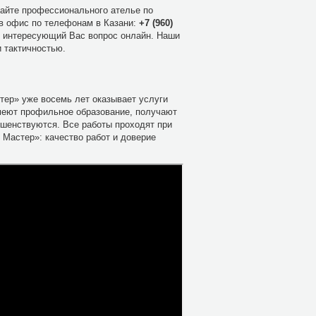
сайте профессионального ателье по
 в офис по телефонам в Казани:
+7 (960)
ь интересующий Вас вопрос онлайн. Наши
 тактичностью.
ер» уже восемь лет оказывает услуги
меют профильное образование, получают
ршенствуются. Все работы проходят при
Мастер»: качество работ и доверие