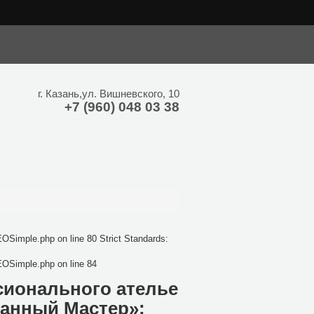
hp on line 24 Strict Standards: Only variables should be assigned by
г.
Казань
,
ул. Вишневского, 10
+7 (960) 048 03 38
OSimple.php on line 80 Strict Standards:
EOSimple.php on line 84
сионального ателье
ванный Мастер»: