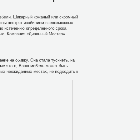
мебели. Шикарный кожаный или скромный
азины пестрят изобилием всевозможных
по истечению определенного срока,
лью. Компания «Диванный Мастер»
ние на обивку. Она стала тускнеть, на
роме этого, Ваша мебель может быть
мых неожиданных местах, не подходить к