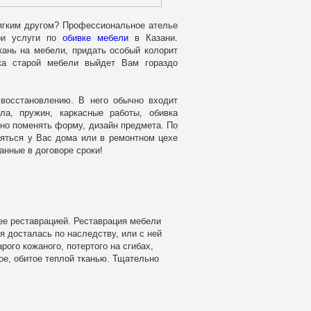
мягким другом? Профессиональное ателье
ои услуги по
обивке мебели
в Казани.
кань на мебели, придать особый колорит
ка старой мебели выйдет Вам гораздо
восстановлению. В него обычно входит
ла, пружин, каркасные работы, обивка
жно поменять форму, дизайн предмета. По
ляться у Вас дома или в ремонтном цехе
анные в договоре сроки!
 ее реставрацией. Реставрация мебели
я досталась по наследству, или с ней
ого кожаного, потертого на сгибах,
ое, обитое теплой тканью. Тщательно