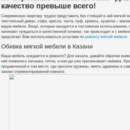
качество превыше всего!
Современную квартиру трудно представить без стоящей в ней мягкой 
текстильный диван, софа, кресла, тахта, пуф, кровать, кушетка – маг
видов мебели. Вещи, которые находятся в постоянном использовании, 
начинают нуждаться в качественной починке; так происходит и с мебе
предлагает Вам воспользоваться услугами по
ремонту мягкой мебели
.
Обивка мягкой мебели в Казани
Ваша мебель нуждается в ремонте? Для начала, давайте обратим внима
ней появились катышки, пятна, а кое-где уже просвечивает набивка. К
продавленной в том месте, где просели пружины, иметь царапины в са
заново отремонтированной комнате.