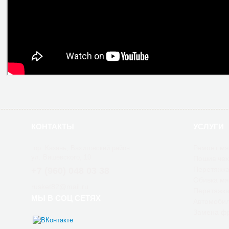
КОНТАКТЫ
УСЛУГИ
Ремонт мя
гор. Казань, Вахитовский район
ул. Вишевского, 10
Пошив чех
Перетяжка
+7 (960) 048 03 38
Обивка мя
rusket82@mail.ru
Перетяжка
МЫ В СОЦ СЕТЯХ
Автомобил
Замена фр