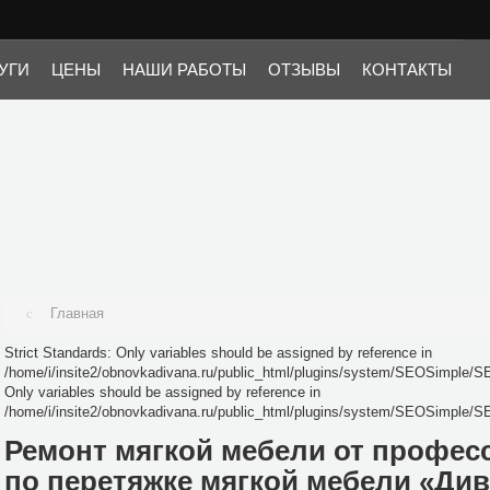
i/insite2/obnovkadivana.ru/public_html/plugins/system/SEOSimple/SEOSimple.p
SEOSimple/SEOSimple.php on line 25
УГИ
ЦЕНЫ
НАШИ РАБОТЫ
ОТЗЫВЫ
КОНТАКТЫ
Главная
Strict Standards: Only variables should be assigned by reference in
/home/i/insite2/obnovkadivana.ru/public_html/plugins/system/SEOSimple/SE
Only variables should be assigned by reference in
/home/i/insite2/obnovkadivana.ru/public_html/plugins/system/SEOSimple/S
Ремонт мягкой мебели от профес
по перетяжке мягкой мебели «Ди