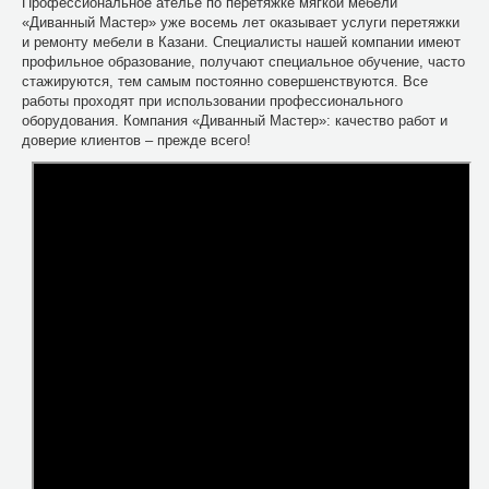
Профессиональное ателье по перетяжке мягкой мебели
«Диванный Мастер» уже восемь лет оказывает услуги перетяжки
и ремонту мебели в Казани. Специалисты нашей компании имеют
профильное образование, получают специальное обучение, часто
стажируются, тем самым постоянно совершенствуются. Все
работы проходят при использовании профессионального
оборудования. Компания «Диванный Мастер»: качество работ и
доверие клиентов – прежде всего!