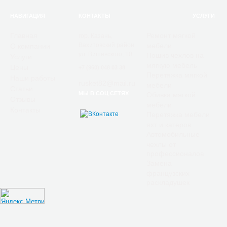
НАВИГАЦИЯ
КОНТАКТЫ
УСЛУГИ
Главная
Ремонт мягкой
гор. Казань,
Вахитовский район
мебели
О компании
ул. Вишевского, 10
Пошив чехлов на
Услуги
мягкую мебель
Цены
+7 (960) 048 03 38
Перетяжка мягкой
Наши работы
rusket82@mail.ru
мебели
Статьи
МЫ В СОЦ СЕТЯХ
Обивка мягкой
Отзывы
мебели
Контакты
Перетяжка мебели
яхт и катеров
Автомобильные
чехлы от
профессионалов
Замена
французских
раскладушек