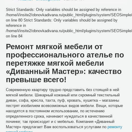
Strict Standards: Only variables should be assigned by reference in
/home/i/insite2/obnovkadivana.ru/public_html/plugins/system/SEOSimpl
on line 80 Strict Standards: Only variables should be assigned by
reference in
/home/i/insite2/obnovkadivana.ru/public_html/plugins/system/SEOSimpl
on line 84
Ремонт мягкой мебели от
профессионального ателье по
перетяжке мягкой мебели
«Диванный Мастер»: качество
превыше всего!
Современную квартиру трудно представить без стоящей в ней
мягкой мебели. Шикарный кожаный или скромный текстильный
диван, софа, кресла, тахта, пуф, кровать, кушетка – магазины
пестрят изобилием всевозможных видов мебели. Вещи, которые
находятся в постоянном использовании, по истечению
определенного срока, начинают нуждаться в качественной
починке; так происходит и с мебелью. Компания «Диванный
Мастер» предлагает Вам воспользоваться услугами по
ремонту