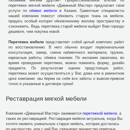
любимым мягким другом? Профессиональное ателье по
перетяжке мягкой мебели «Диванный Мастер» предлагает свои
услуги по
обивке мебели
в Казани. Грамотные специалисты
нашей компании помогут обновить старую ткань на мебели,
придать особый колорит обновленному жилому пространству и
сэкономить. Ведь перетяжка старой мебели выйдет Вам гораздо
дешевле, чем покупка новой.
Перетяжка мебели
представляет собой целый комплекс работ
по восстановлению. В него обычно входит первоначальная
консультация, замер, смена набивочного материала, пружин,
каркасные работы, обивка тканями. По желанию заказчика, во
время проведения перетяжки, можно поменять форму, дизайн
предмета. По результатам оценки предстоящих работ,
перетяжка может осуществляться у Вас дома или в ремонтном
цехе компании: мы берем на себя все заботы о вывозе-привозе
точно в указанные в договоре сроки!
Реставрация мягкой мебели
Компания «Диванный Мастер» занимается
перетяжкой мебели
, а
также ее реставрацией. Реставрация мебели актуальна, когда Вы
хотите оживить уникальную старую мебель, которая досталась
по наследству, или с ней Вас связывает множество приятных