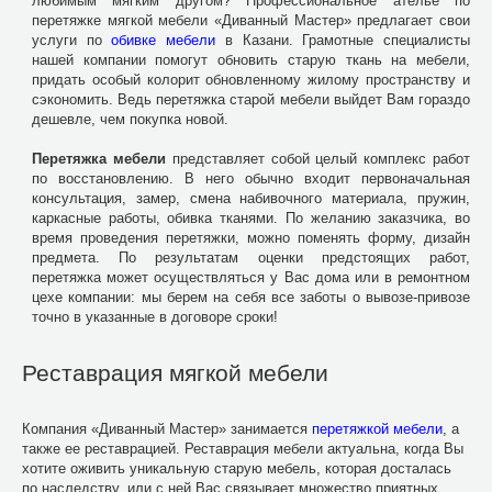
любимым мягким другом? Профессиональное ателье по
перетяжке мягкой мебели «Диванный Мастер» предлагает свои
услуги по
обивке мебели
в Казани. Грамотные специалисты
нашей компании помогут обновить старую ткань на мебели,
придать особый колорит обновленному жилому пространству и
сэкономить. Ведь перетяжка старой мебели выйдет Вам гораздо
дешевле, чем покупка новой.
Перетяжка мебели
представляет собой целый комплекс работ
по восстановлению. В него обычно входит первоначальная
консультация, замер, смена набивочного материала, пружин,
каркасные работы, обивка тканями. По желанию заказчика, во
время проведения перетяжки, можно поменять форму, дизайн
предмета. По результатам оценки предстоящих работ,
перетяжка может осуществляться у Вас дома или в ремонтном
цехе компании: мы берем на себя все заботы о вывозе-привозе
точно в указанные в договоре сроки!
Реставрация мягкой мебели
Компания «Диванный Мастер» занимается
перетяжкой мебели
, а
также ее реставрацией. Реставрация мебели актуальна, когда Вы
хотите оживить уникальную старую мебель, которая досталась
по наследству, или с ней Вас связывает множество приятных