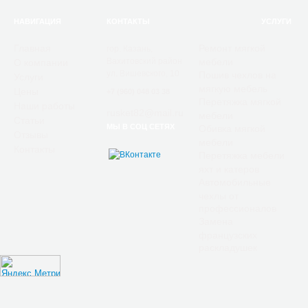
НАВИГАЦИЯ
КОНТАКТЫ
УСЛУГИ
Главная
Ремонт мягкой
гор. Казань,
Вахитовский район
мебели
О компании
ул. Вишевского, 10
Пошив чехлов на
Услуги
мягкую мебель
Цены
+7 (960) 048 03 38
Перетяжка мягкой
Наши работы
rusket82@mail.ru
мебели
Статьи
МЫ В СОЦ СЕТЯХ
Обивка мягкой
Отзывы
мебели
Контакты
Перетяжка мебели
яхт и катеров
Автомобильные
чехлы от
профессионалов
Замена
французских
раскладушек