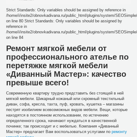
Strict Standards: Only variables should be assigned by reference in
/home/i/insite2/obnovkadivana.ru/public_html/plugins/system/SEOSimpl
on line 80 Strict Standards: Only variables should be assigned by
reference in
/home/i/insite2/obnovkadivana.ru/public_html/plugins/system/SEOSimpl
on line 84
Ремонт мягкой мебели от
профессионального ателье по
перетяжке мягкой мебели
«Диванный Мастер»: качество
превыше всего!
Современную квартиру трудно представить без стоящей в ней
мягкой мебели. Шикарный кожаный или скромный текстильный
диван, софа, кресла, тахта, пуф, кровать, кушетка – магазины
пестрят изобилием всевозможных видов мебели. Вещи, которые
находятся в постоянном использовании, по истечению
определенного срока, начинают нуждаться в качественной
починке; так происходит и с мебелью. Компания «Диванный
Мастер» предлагает Вам воспользоваться услугами по
ремонту