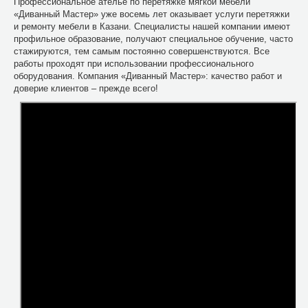
Профессиональное ателье по перетяжке мягкой мебели
«Диванный Мастер» уже восемь лет оказывает услуги перетяжки
и ремонту мебели в Казани. Специалисты нашей компании имеют
профильное образование, получают специальное обучение, часто
стажируются, тем самым постоянно совершенствуются. Все
работы проходят при использовании профессионального
оборудования. Компания «Диванный Мастер»: качество работ и
доверие клиентов – прежде всего!