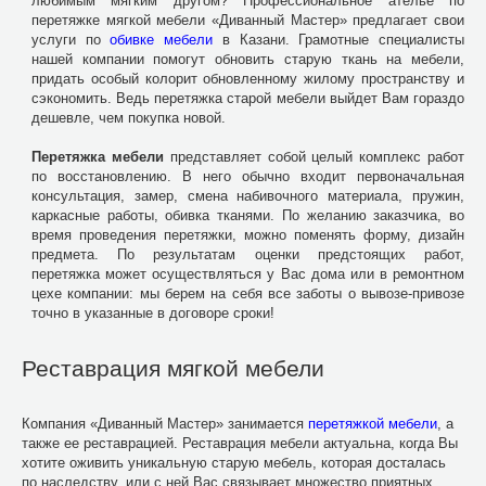
любимым мягким другом? Профессиональное ателье по
перетяжке мягкой мебели «Диванный Мастер» предлагает свои
услуги по
обивке мебели
в Казани. Грамотные специалисты
нашей компании помогут обновить старую ткань на мебели,
придать особый колорит обновленному жилому пространству и
сэкономить. Ведь перетяжка старой мебели выйдет Вам гораздо
дешевле, чем покупка новой.
Перетяжка мебели
представляет собой целый комплекс работ
по восстановлению. В него обычно входит первоначальная
консультация, замер, смена набивочного материала, пружин,
каркасные работы, обивка тканями. По желанию заказчика, во
время проведения перетяжки, можно поменять форму, дизайн
предмета. По результатам оценки предстоящих работ,
перетяжка может осуществляться у Вас дома или в ремонтном
цехе компании: мы берем на себя все заботы о вывозе-привозе
точно в указанные в договоре сроки!
Реставрация мягкой мебели
Компания «Диванный Мастер» занимается
перетяжкой мебели
, а
также ее реставрацией. Реставрация мебели актуальна, когда Вы
хотите оживить уникальную старую мебель, которая досталась
по наследству, или с ней Вас связывает множество приятных