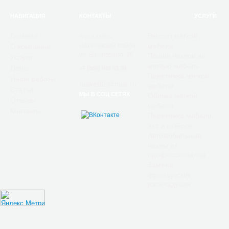
НАВИГАЦИЯ
КОНТАКТЫ
УСЛУГИ
Главная
Ремонт мягкой
гор. Казань,
Вахитовский район
мебели
О компании
ул. Вишевского, 10
Пошив чехлов на
Услуги
мягкую мебель
Цены
+7 (960) 048 03 38
Перетяжка мягкой
Наши работы
rusket82@mail.ru
мебели
Статьи
МЫ В СОЦ СЕТЯХ
Обивка мягкой
Отзывы
мебели
Контакты
Перетяжка мебели
яхт и катеров
Автомобильные
чехлы от
профессионалов
Замена
французских
раскладушек