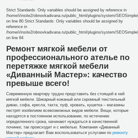
Strict Standards: Only variables should be assigned by reference in
/home/i/insite2/obnovkadivana.ru/public_html/plugins/system/SEOSimpl
on line 80 Strict Standards: Only variables should be assigned by
reference in
/home/i/insite2/obnovkadivana.ru/public_html/plugins/system/SEOSimpl
on line 84
Ремонт мягкой мебели от
профессионального ателье по
перетяжке мягкой мебели
«Диванный Мастер»: качество
превыше всего!
Современную квартиру трудно представить без стоящей в ней
мягкой мебели. Шикарный кожаный или скромный текстильный
диван, софа, кресла, тахта, пуф, кровать, кушетка – магазины
пестрят изобилием всевозможных видов мебели. Вещи, которые
находятся в постоянном использовании, по истечению
определенного срока, начинают нуждаться в качественной
починке; так происходит и с мебелью. Компания «Диванный
Мастер» предлагает Вам воспользоваться услугами по
ремонту