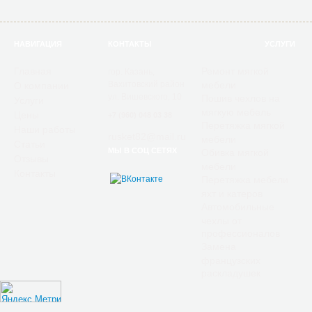
НАВИГАЦИЯ
КОНТАКТЫ
УСЛУГИ
Главная
Ремонт мягкой
гор. Казань,
Вахитовский район
мебели
О компании
ул. Вишевского, 10
Пошив чехлов на
Услуги
мягкую мебель
Цены
+7 (960) 048 03 38
Перетяжка мягкой
Наши работы
rusket82@mail.ru
мебели
Статьи
МЫ В СОЦ СЕТЯХ
Обивка мягкой
Отзывы
мебели
Контакты
Перетяжка мебели
яхт и катеров
Автомобильные
чехлы от
профессионалов
Замена
французских
раскладушек