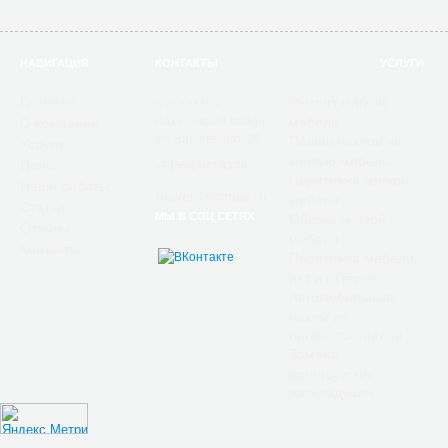
НАВИГАЦИЯ
КОНТАКТЫ
УСЛУГИ
Главная
Ремонт мягкой
гор. Казань,
Вахитовский район
мебели
О компании
ул. Вишевского, 10
Пошив чехлов на
Услуги
мягкую мебель
Цены
+7 (960) 048 03 38
Перетяжка мягкой
Наши работы
rusket82@mail.ru
мебели
Статьи
МЫ В СОЦ СЕТЯХ
Обивка мягкой
Отзывы
мебели
Контакты
Перетяжка мебели
яхт и катеров
Автомобильные
чехлы от
профессионалов
Замена
французских
раскладушек