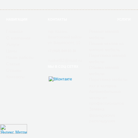
НАВИГАЦИЯ
КОНТАКТЫ
УСЛУГИ
Главная
Ремонт мягкой
гор. Казань,
Вахитовский район
мебели
О компании
ул. Вишевского, 10
Пошив чехлов на
Услуги
мягкую мебель
Цены
+7 (960) 048 03 38
Перетяжка мягкой
Наши работы
rusket82@mail.ru
мебели
Статьи
МЫ В СОЦ СЕТЯХ
Обивка мягкой
Отзывы
мебели
Контакты
Перетяжка мебели
яхт и катеров
Автомобильные
чехлы от
профессионалов
Замена
французских
раскладушек