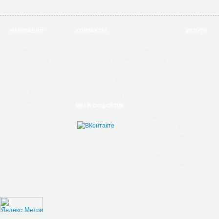
НАВИГАЦИЯ
КОНТАКТЫ
УСЛУГИ
Главная
Ремонт мягкой
гор. Казань,
Вахитовский район
мебели
О компании
ул. Вишевского, 10
Пошив чехлов на
Услуги
мягкую мебель
Цены
+7 (960) 048 03 38
Перетяжка мягкой
Наши работы
rusket82@mail.ru
мебели
Статьи
МЫ В СОЦ СЕТЯХ
Обивка мягкой
Отзывы
мебели
Контакты
Перетяжка мебели
яхт и катеров
Автомобильные
чехлы от
профессионалов
Замена
французских
раскладушек