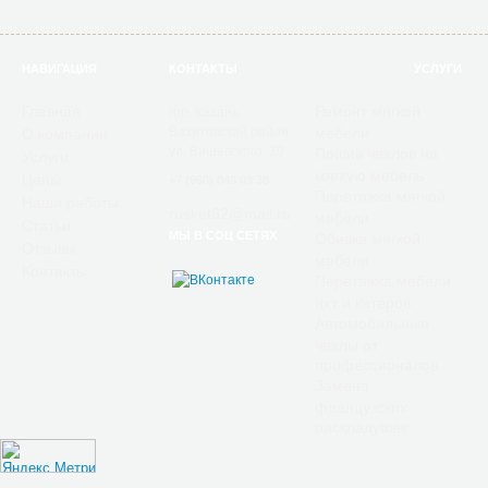
НАВИГАЦИЯ
КОНТАКТЫ
УСЛУГИ
Главная
Ремонт мягкой
гор. Казань,
Вахитовский район
мебели
О компании
ул. Вишевского, 10
Пошив чехлов на
Услуги
мягкую мебель
Цены
+7 (960) 048 03 38
Перетяжка мягкой
Наши работы
rusket82@mail.ru
мебели
Статьи
МЫ В СОЦ СЕТЯХ
Обивка мягкой
Отзывы
мебели
Контакты
Перетяжка мебели
яхт и катеров
Автомобильные
чехлы от
профессионалов
Замена
французских
раскладушек