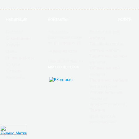
НАВИГАЦИЯ
КОНТАКТЫ
УСЛУГИ
Главная
Ремонт мягкой
гор. Казань,
Вахитовский район
мебели
О компании
ул. Вишевского, 10
Пошив чехлов на
Услуги
мягкую мебель
Цены
+7 (960) 048 03 38
Перетяжка мягкой
Наши работы
rusket82@mail.ru
мебели
Статьи
МЫ В СОЦ СЕТЯХ
Обивка мягкой
Отзывы
мебели
Контакты
Перетяжка мебели
яхт и катеров
Автомобильные
чехлы от
профессионалов
Замена
французских
раскладушек