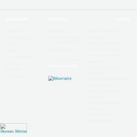
НАВИГАЦИЯ
КОНТАКТЫ
УСЛУГИ
Главная
Ремонт мягкой
гор. Казань,
Вахитовский район
мебели
О компании
ул. Вишевского, 10
Пошив чехлов на
Услуги
мягкую мебель
Цены
+7 (960) 048 03 38
Перетяжка мягкой
Наши работы
rusket82@mail.ru
мебели
Статьи
МЫ В СОЦ СЕТЯХ
Обивка мягкой
Отзывы
мебели
Контакты
Перетяжка мебели
яхт и катеров
Автомобильные
чехлы от
профессионалов
Замена
французских
раскладушек