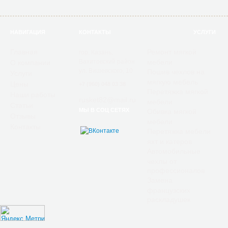
НАВИГАЦИЯ
КОНТАКТЫ
УСЛУГИ
Главная
Ремонт мягкой
гор. Казань,
Вахитовский район
мебели
О компании
ул. Вишевского, 10
Пошив чехлов на
Услуги
мягкую мебель
Цены
+7 (960) 048 03 38
Перетяжка мягкой
Наши работы
rusket82@mail.ru
мебели
Статьи
МЫ В СОЦ СЕТЯХ
Обивка мягкой
Отзывы
мебели
Контакты
Перетяжка мебели
яхт и катеров
Автомобильные
чехлы от
профессионалов
Замена
французских
раскладушек