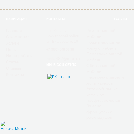
НАВИГАЦИЯ
КОНТАКТЫ
УСЛУГИ
Главная
Ремонт мягкой
гор. Казань,
Вахитовский район
мебели
О компании
ул. Вишевского, 10
Пошив чехлов на
Услуги
мягкую мебель
Цены
+7 (960) 048 03 38
Перетяжка мягкой
Наши работы
rusket82@mail.ru
мебели
Статьи
МЫ В СОЦ СЕТЯХ
Обивка мягкой
Отзывы
мебели
Контакты
Перетяжка мебели
яхт и катеров
Автомобильные
чехлы от
профессионалов
Замена
французских
раскладушек