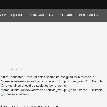
i/insite2/obnovkadivana.ru/public_html/plugins/system/SEOSimple/SEOSimple.p
SEOSimple/SEOSimple.php on line 25
УГИ
ЦЕНЫ
НАШИ РАБОТЫ
ОТЗЫВЫ
КОНТАКТЫ
Главная
Strict Standards: Only variables should be assigned by reference in
/home/i/insite2/obnovkadivana.ru/public_html/plugins/system/SEOSimple/SE
Only variables should be assigned by reference in
/home/i/insite2/obnovkadivana.ru/public_html/plugins/system/SEOSimple/S
Ой, что-то пошло не так...