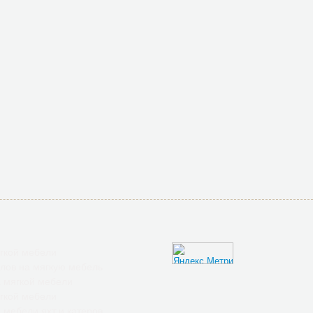
гкой мебели
лов на мягкую мебель
 мягкой мебели
гкой мебели
 мебели яхт и катеров