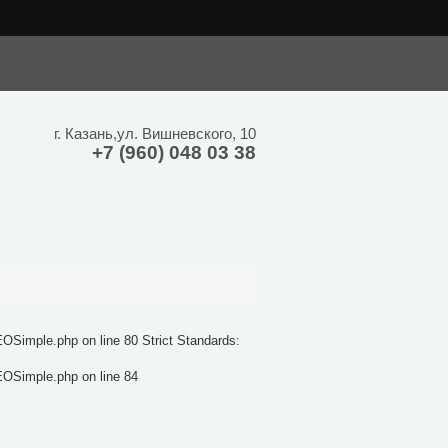
hp on line 24 Strict Standards: Only variables should be assigned by
г.
Казань
,
ул. Вишневского, 10
+7 (960) 048 03 38
OSimple.php on line 80 Strict Standards:
EOSimple.php on line 84