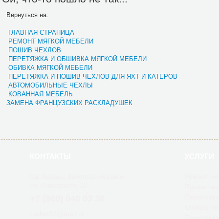
Вернуться на:
ГЛАВНАЯ СТРАНИЦА
РЕМОНТ МЯГКОЙ МЕБЕЛИ
ПОШИВ ЧЕХЛОВ
ПЕРЕТЯЖКА И ОБШИВКА МЯГКОЙ МЕБЕЛИ
ОБИВКА МЯГКОЙ МЕБЕЛИ
ПЕРЕТЯЖКА И ПОШИВ ЧЕХЛОВ ДЛЯ ЯХТ И КАТЕРОВ
АВТОМОБИЛЬНЫЕ ЧЕХЛЫ
КОВАННАЯ МЕБЕЛЬ
ЗАМЕНА ФРАНЦУЗСКИХ РАСКЛАДУШЕК
КОНТАКТЫ
УСЛУГИ
Ремонт мя
гор. Казань, Вахитовский район
ул. Вишевского, 10
Пошив чех
Перетяжка
+7 (960) 048 03 38
Обивка мя
rusket82@mail.ru
Перетяжка