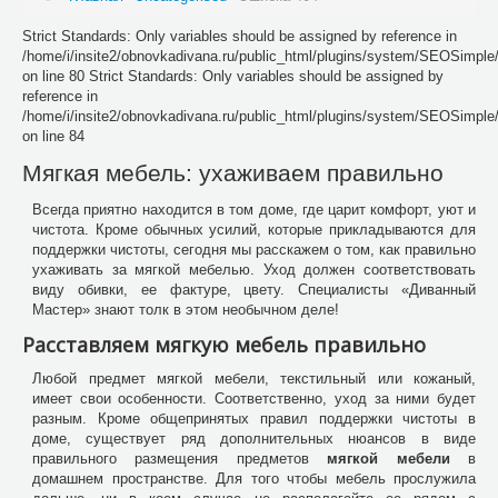
Strict Standards: Only variables should be assigned by reference in
/home/i/insite2/obnovkadivana.ru/public_html/plugins/system/SEOSimpl
on line 80 Strict Standards: Only variables should be assigned by
reference in
/home/i/insite2/obnovkadivana.ru/public_html/plugins/system/SEOSimpl
on line 84
Мягкая мебель: ухаживаем правильно
Всегда приятно находится в том доме, где царит комфорт, уют и
чистота. Кроме обычных усилий, которые прикладываются для
поддержки чистоты, сегодня мы расскажем о том, как правильно
ухаживать за мягкой мебелью. Уход должен соответствовать
виду обивки, ее фактуре, цвету. Специалисты «Диванный
Мастер» знают толк в этом необычном деле!
Расставляем мягкую мебель правильно
Любой предмет мягкой мебели, текстильный или кожаный,
имеет свои особенности. Соответственно, уход за ними будет
разным. Кроме общепринятых правил поддержки чистоты в
доме, существует ряд дополнительных нюансов в виде
правильного размещения предметов
мягкой мебели
в
домашнем пространстве. Для того чтобы мебель прослужила