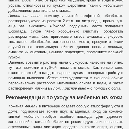
масла.
Вода:
пятно от пролитой на диван, кровать воды можно
убрать, отполировав их куском шерстяной ткани с небольшим
добавлением растительного масла.
Пятна от пива
промокнуть чистой салфеткой, обработать
раствором уксуса из расчета 2 ст.л. на литр воды, промокнуть
еще раз, высушить.
Шоколад:
подсушить место попадания
шоколада, сухое пятно хорошенько счистить, обработать
раствором мыла.
Сок:
приготовьте смесь аммиака с уксусом,
тщательно обработайте загрязненное место, просушите. Если
случайно на текстильную обивку дивана попали
чернила
,
смажьте их ацетоном, немного подождите, промокните влажной
губкой.
Варенье:
возьмите раствор мыла с уксусом, нанесите на пятно,
тут же промокните губкой, посыпьте солью. Как только соль
станет влажной, а след от варенья сухим – завершите работу с
помощью пылесоса.
Белое вино
удаляется с тканевой обивки
первоначально раствором метилового спирта и воды, а затем
растворенным мягким мылом.
Красное вино
– с помощью соли.
Рекомендации по уходу за мебелью из кожи
Кожаная мебель в интерьере создает особую атмосферу уюта в
доме, подчеркивает тонкий вкус владельца. Уход за кожаной
мягкой мебелью требует особого подхода. Для удаления
загрязнений с кожаной обивки не рекомендуется использовать
агрессивные виды чистящих средств, а также спирт, ацетон,