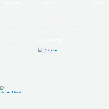
НАВИГАЦИЯ
КОНТАКТЫ
УСЛУГИ
Главная
Ремонт мягкой
гор. Казань,
Вахитовский район
мебели
О компании
ул. Вишевского, 10
Пошив чехлов на
Услуги
мягкую мебель
Цены
+7 (960) 048 03 38
Перетяжка мягкой
Наши работы
rusket82@mail.ru
мебели
Статьи
МЫ В СОЦ СЕТЯХ
Обивка мягкой
Отзывы
мебели
Контакты
Перетяжка мебели
яхт и катеров
Автомобильные
чехлы от
профессионалов
Замена
французских
раскладушек